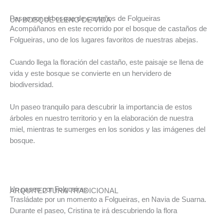
Paseo por el bosque de castaños de Folgueiras
UN BOSQUE LLENO DE VIDA
Acompáñanos en este recorrido por el bosque de castaños de
Folgueiras, uno de los lugares favoritos de nuestras abejas.
Cuando llega la floración del castaño, este paisaje se llena de
vida y este bosque se convierte en un hervidero de
biodiversidad.
Un paseo tranquilo para descubrir la importancia de estos
árboles en nuestro territorio y en la elaboración de nuestra
miel, mientras te sumerges en los sonidos y las imágenes del
bosque.
Un paseo por Folgueiras
ARQUITECTURA TRADICIONAL
Trasládate por un momento a Folgueiras, en Navia de Suarna.
Durante el paseo, Cristina te irá descubriendo la flora