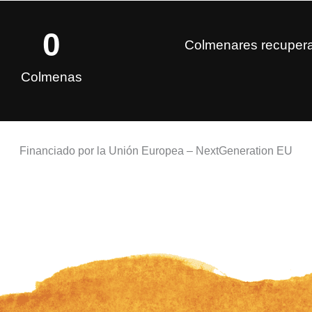
0
Colmenares recuper
Colmenas
Financiado por la Unión Europea – NextGeneration EU