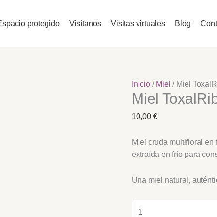
Miel
ToxalRiba
Espacio protegido
Visítanos
Visitas virtuales
Blog
Cont
bote
625
gramos
cantidad
Inicio
/
Miel
/ Miel Toxal
Miel ToxalRi
10,00
€
Miel cruda multifloral e
extraída en frío para con
Una miel natural, auténti